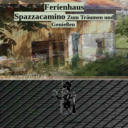
Ferienhaus
Spazzacamino
Zum Träumen und
Genießen
Navigation