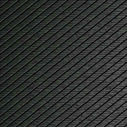
#akt_schloss01