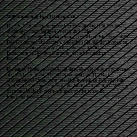
Willkommen in Bad Grönenbach.
Der Ort liegt mitten im herrlichen Voralpenland mit Bergen,
unzähligen Seen, saftigen Wiesen und vielen
Sehenswürdigkeiten. Je nachdem aus welchem Blickwinkel Sie
Bad Grönenbach betrachten, entdecken Sie mal den modernen,
zukunftsorientierten Wirtschaftsstandort, mal den das
Brauchtum pflegenden Kurort an der schwäbischen
Bäderstrasse.
Die sanfte Hügellandschaft lädt dazu ein, die Stille zu geniessen
aber auch sportliche Abenteuer zu bestehen. Die Bad
Grönenbacher Umgebung lässt sich herrlich zu Fuß oder mit
dem Rad erforschen. Die Voralpenlandschaft mit ihren Wiesen,
Seen und Wäldern eröffnet immer wieder reizvolle
Landschaftseindrücke.